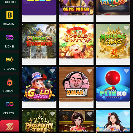
LUDOBET
Dice
Gems Miner
HILO
BGAMING-CARD
RICH88
IncanTreasures
KittyGold
MahjongWays
BTGAMING-CARD
HABANERO
Mines
Ojisan
Plinko
CRAZYGAMING