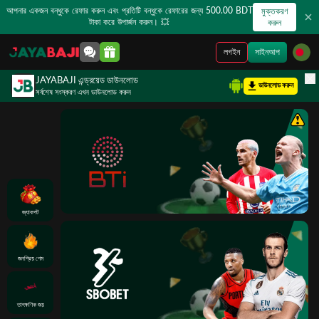
আপনার একজন বন্ধুকে রেফার করুন এবং প্রতিটি বন্ধুকে রেফারের জন্য 500.00 BDT
মুক্তকরণ
টাকা করে উপার্জন করুন। 💥
করুন
লগইন
সাইনআপ
JAYABAJI এন্ড্রয়েড ডাউনলোড
ডাউনলোড করুন
সর্বশেষ সংস্করণ এখন ডাউনলোড করুন
জ্যাকপট
জনপ্রিয় গেম
তাৎক্ষণিক জয়