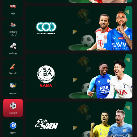
স্লট
লাইভ ক্
যাসিনো
কার্ড গেম
ক্রিকেট
মাছ ধরা
খেলাধুলা
লটারি