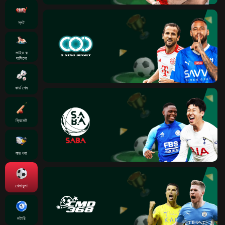
স্লট
লাইভ ক্
যাসিনো
কার্ড গেম
ক্রিকেট
মাছ ধরা
খেলাধুলা
লটারি