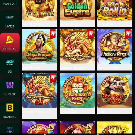
PLAYSTARGAMING
God of Wealth
Golden Empire
Rich roll in
LIVE22
ODINGAMING
Maya Empire
Dragon's Treasure 3
Honor of Kings
5G
UUSLOT
Dragon's Treasure 3
Banana King
Bullfight King
M
BGAMING-SLOT